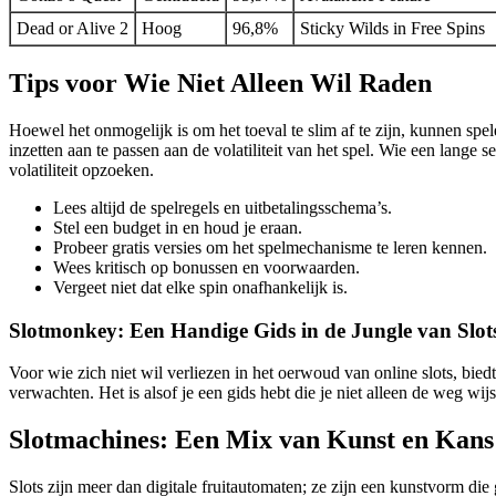
Dead or Alive 2
Hoog
96,8%
Sticky Wilds in Free Spins
Tips voor Wie Niet Alleen Wil Raden
Hoewel het onmogelijk is om het toeval te slim af te zijn, kunnen spele
inzetten aan te passen aan de volatiliteit van het spel. Wie een lange s
volatiliteit opzoeken.
Lees altijd de spelregels en uitbetalingsschema’s.
Stel een budget in en houd je eraan.
Probeer gratis versies om het spelmechanisme te leren kennen.
Wees kritisch op bonussen en voorwaarden.
Vergeet niet dat elke spin onafhankelijk is.
Slotmonkey: Een Handige Gids in de Jungle van Slot
Voor wie zich niet wil verliezen in het oerwoud van online slots, bied
verwachten. Het is alsof je een gids hebt die je niet alleen de weg wi
Slotmachines: Een Mix van Kunst en Kans
Slots zijn meer dan digitale fruitautomaten; ze zijn een kunstvorm die