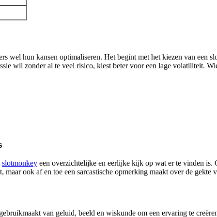
rs wel hun kansen optimaliseren. Het begint met het kiezen van een slot 
essie wil zonder al te veel risico, kiest beter voor een lage volatiliteit
s
t
slotmonkey
een overzichtelijke en eerlijke kijk op wat er te vinden is
jst, maar ook af en toe een sarcastische opmerking maakt over de gekte v
 gebruikmaakt van geluid, beeld en wiskunde om een ervaring te creëren. 