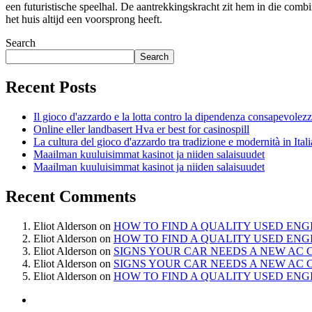
een futuristische speelhal. De aantrekkingskracht zit hem in die combi
het huis altijd een voorsprong heeft.
Search
Search
Recent Posts
Il gioco d'azzardo e la lotta contro la dipendenza consapevolez
Online eller landbasert Hva er best for casinospill
La cultura del gioco d'azzardo tra tradizione e modernità in Itali
Maailman kuuluisimmat kasinot ja niiden salaisuudet
Maailman kuuluisimmat kasinot ja niiden salaisuudet
Recent Comments
Eliot Alderson
on
HOW TO FIND A QUALITY USED ENG
Eliot Alderson
on
HOW TO FIND A QUALITY USED ENG
Eliot Alderson
on
SIGNS YOUR CAR NEEDS A NEW AC
Eliot Alderson
on
SIGNS YOUR CAR NEEDS A NEW AC
Eliot Alderson
on
HOW TO FIND A QUALITY USED ENG