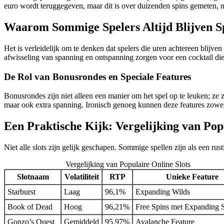
euro wordt teruggegeven, maar dit is over duizenden spins gemeten, ni
Waarom Sommige Spelers Altijd Blijven S
Het is verleidelijk om te denken dat spelers die uren achtereen blijv
afwisseling van spanning en ontspanning zorgen voor een cocktail die m
De Rol van Bonusrondes en Speciale Features
Bonusrondes zijn niet alleen een manier om het spel op te leuken; ze 
maar ook extra spanning. Ironisch genoeg kunnen deze features zowel 
Een Praktische Kijk: Vergelijking van Popu
Niet alle slots zijn gelijk geschapen. Sommige spellen zijn als een ru
Vergelijking van Populaire Online Slots
Slotnaam
Volatiliteit
RTP
Unieke Feature
Starburst
Laag
96,1%
Expanding Wilds
Book of Dead
Hoog
96,21%
Free Spins met Expanding 
Gonzo’s Quest
Gemiddeld
95,97%
Avalanche Feature