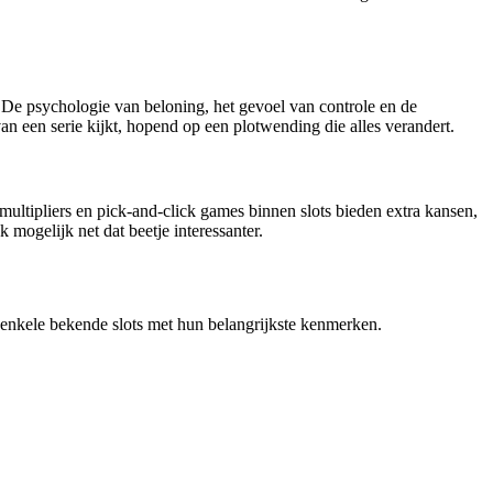
r. De psychologie van beloning, het gevoel van controle en de
van een serie kijkt, hopend op een plotwending die alles verandert.
multipliers en pick-and-click games binnen slots bieden extra kansen,
mogelijk net dat beetje interessanter.
an enkele bekende slots met hun belangrijkste kenmerken.