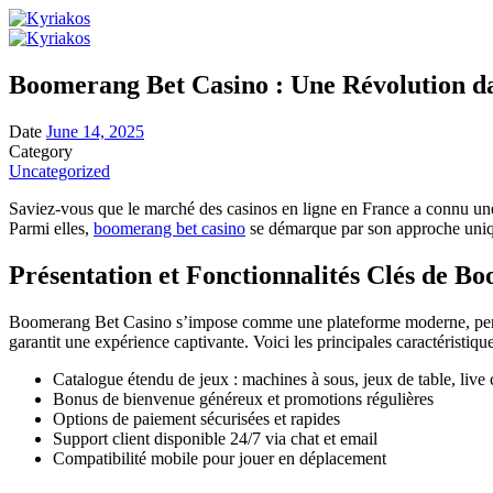
Boomerang Bet Casino : Une Révolution da
Date
June 14, 2025
Category
Uncategorized
Saviez-vous que le marché des casinos en ligne en France a connu une c
Parmi elles,
boomerang bet casino
se démarque par son approche unique 
Présentation et Fonctionnalités Clés de B
Boomerang Bet Casino s’impose comme une plateforme moderne, pensée po
garantit une expérience captivante. Voici les principales caractéristique
Catalogue étendu de jeux : machines à sous, jeux de table, live 
Bonus de bienvenue généreux et promotions régulières
Options de paiement sécurisées et rapides
Support client disponible 24/7 via chat et email
Compatibilité mobile pour jouer en déplacement