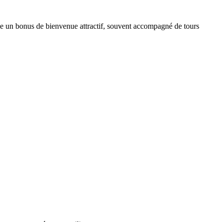
se un bonus de bienvenue attractif, souvent accompagné de tours