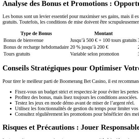
Analyse des Bonus et Promotions : Opportu
Les bonus sont un levier essentiel pour maximiser ses gains, mais il
gratuits. Toutefois, les conditions de mise doivent être scrupuleuseme
Type de Bonus
Montant
Bonus de bienvenue
Jusqu’à 500 € + 100 tours gratuits
Bonus de recharge hebdomadaire
20 % jusqu’à 200 €
Tours gratuits
Variable selon promotion
Conseils Stratégiques pour Optimiser Votr
Pour tirer le meilleur parti de Boomerang Bet Casino, il est recomman
Fixez-vous un budget strict et respectez-le pour éviter les pertes
Profitez des bonus, mais lisez toujours les conditions associées.
Testez les jeux en mode démo avant de miser de l’argent réel.
Utilisez les fonctionnalités de gestion du temps pour limiter vos
Consultez régulièrement les promotions pour bénéficier des meil
Risques et Précautions : Jouer Responsab