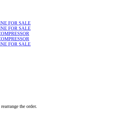
INE FOR SALE
INE FOR SALE
 COMPRESSOR
 COMPRESSOR
INE FOR SALE
 rearrange the order.