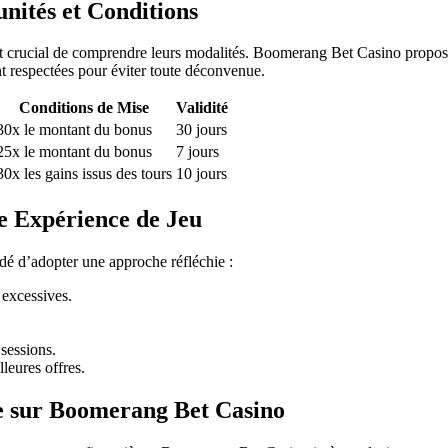
nités et Conditions
 est crucial de comprendre leurs modalités. Boomerang Bet Casino propo
nt respectées pour éviter toute déconvenue.
Conditions de Mise
Validité
30x le montant du bonus
30 jours
25x le montant du bonus
7 jours
30x les gains issus des tours
10 jours
e Expérience de Jeu
dé d’adopter une approche réfléchie :
 excessives.
 sessions.
leures offres.
le sur Boomerang Bet Casino