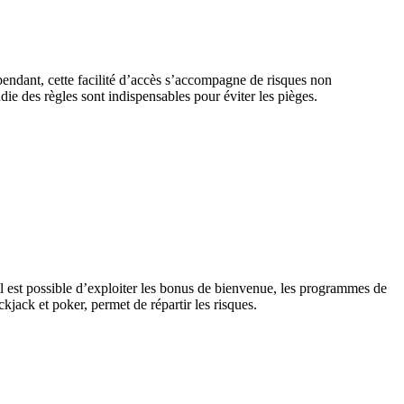
ependant, cette facilité d’accès s’accompagne de risques non
e des règles sont indispensables pour éviter les pièges.
l est possible d’exploiter les bonus de bienvenue, les programmes de
kjack et poker, permet de répartir les risques.