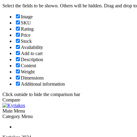
Select the fields to be shown. Others will be hidden. Drag and drop to
Image
SKU
Rating
Price
Stock
Availability
Add to cart
Description
Content
Weight
Dimensions
Additional information
Click outside to hide the comparison bar
Compare
Main Menu
Category Menu