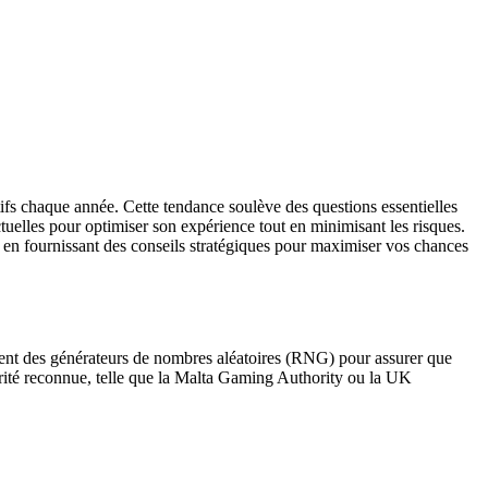
fs chaque année. Cette tendance soulève des questions essentielles
actuelles pour optimiser son expérience tout en minimisant les risques.
t en fournissant des conseils stratégiques pour maximiser vos chances
lisent des générateurs de nombres aléatoires (RNG) pour assurer que
utorité reconnue, telle que la Malta Gaming Authority ou la UK