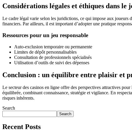
Considérations légales et éthiques dans le j
Le cadre légal varie selon les juridictions, ce qui impose aux joueurs d
financiers. Par ailleurs, il est important d’adopter une pratique respons
Ressources pour un jeu responsable
Auto-exclusion temporaire ou permanente
Limites de dépôt personnalisables
Consultation de professionnels spécialisés
Utilisation d’outils de suivi des dépenses
Conclusion : un équilibre entre plaisir et 
Le secteur des casinos en ligne offre des perspectives attractives po
équilibrée, combinant connaissance, stratégie et vigilance. En respectan
risques inhérents.
Search
Search
Recent Posts