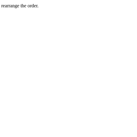
 rearrange the order.