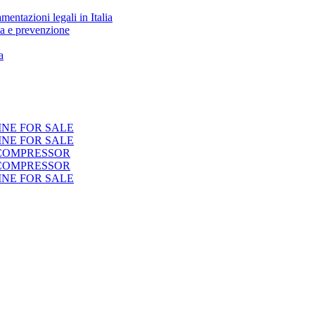
entazioni legali in Italia
za e prevenzione
a
INE FOR SALE
INE FOR SALE
 COMPRESSOR
 COMPRESSOR
INE FOR SALE