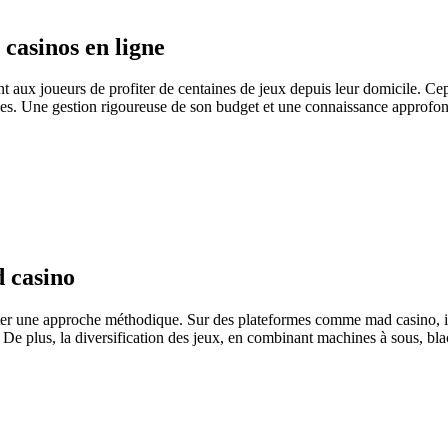
 casinos en ligne
ant aux joueurs de profiter de centaines de jeux depuis leur domicile. C
les. Une gestion rigoureuse de son budget et une connaissance approfondi
d casino
opter une approche méthodique. Sur des plateformes comme mad casino, i
 De plus, la diversification des jeux, en combinant machines à sous, blac