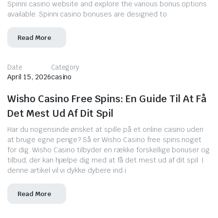
Spinni casino website and explore the various bonus options
available. Spinni casino bonuses are designed to
Read More
Date
Category
April 15, 2026
casino
Wisho Casino Free Spins: En Guide Til At Få
Det Mest Ud Af Dit Spil
Har du nogensinde ønsket at spille på et online casino uden
at bruge egne penge? Så er Wisho Casino free spins noget
for dig. Wisho Casino tilbyder en række forskellige bonuser og
tilbud, der kan hjælpe dig med at få det mest ud af dit spil. I
denne artikel vil vi dykke dybere ind i
Read More