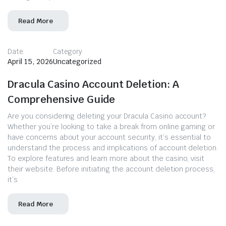
Read More
Date
Category
April 15, 2026
Uncategorized
Dracula Casino Account Deletion: A
Comprehensive Guide
Are you considering deleting your Dracula Casino account?
Whether you’re looking to take a break from online gaming or
have concerns about your account security, it’s essential to
understand the process and implications of account deletion.
To explore features and learn more about the casino, visit
their website. Before initiating the account deletion process,
it’s
Read More