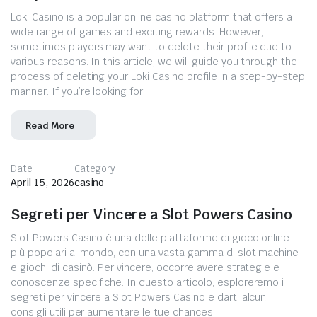
Loki Casino is a popular online casino platform that offers a
wide range of games and exciting rewards. However,
sometimes players may want to delete their profile due to
various reasons. In this article, we will guide you through the
process of deleting your Loki Casino profile in a step-by-step
manner. If you’re looking for
Read More
Date
Category
April 15, 2026
casino
Segreti per Vincere a Slot Powers Casino
Slot Powers Casino è una delle piattaforme di gioco online
più popolari al mondo, con una vasta gamma di slot machine
e giochi di casinò. Per vincere, occorre avere strategie e
conoscenze specifiche. In questo articolo, esploreremo i
segreti per vincere a Slot Powers Casino e darti alcuni
consigli utili per aumentare le tue chances