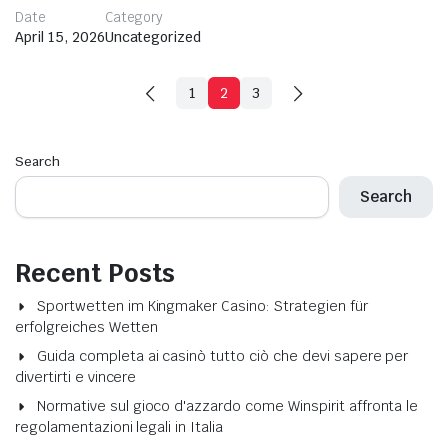
Date
Category
April 15, 2026
Uncategorized
1
2
3
Search
Search
Recent Posts
Sportwetten im Kingmaker Casino: Strategien für
erfolgreiches Wetten
Guida completa ai casinò tutto ciò che devi sapere per
divertirti e vincere
Normative sul gioco d'azzardo come Winspirit affronta le
regolamentazioni legali in Italia