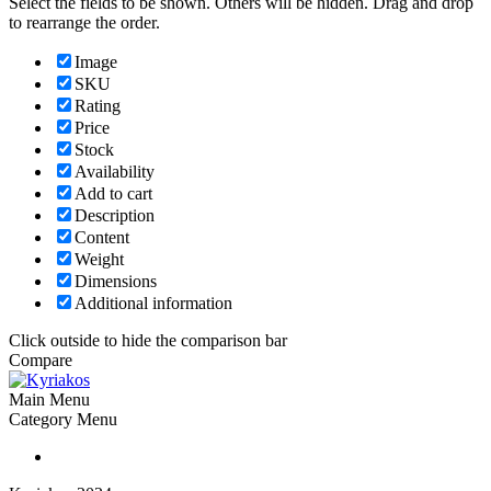
Select the fields to be shown. Others will be hidden. Drag and drop
to rearrange the order.
Image
SKU
Rating
Price
Stock
Availability
Add to cart
Description
Content
Weight
Dimensions
Additional information
Click outside to hide the comparison bar
Compare
Main Menu
Category Menu