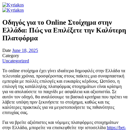
Οδηγός για το Online Στοίχημα στην
Ελλάδα: Πώς να Επιλέξετε την Καλύτερη
Πλατφόρμα
Date
June 18, 2025
Category
Uncategorized
Το online στοίχημα έχει γίνει ιδιαίτερα δημοφιλές στην Ελλάδα τα
τελευταία χρόνια, προσφέροντας στους παίκτες μια συναρπαστική
εμπειρία με πολλές επιλογές και ευκαιρίες κέρδους. Ωστόσο, η
επιλογή της κατάλληλης πλατφόρμας στοιχημάτων είναι κρίσιμη
για να απολαύσετε το παιχνίδι με ασφάλεια και αξιοπιστία. Σε
αυτόν τον οδηγό, θα αναλύσουμε τα βασικά κριτήρια που πρέπει να
λάβετε υπόψη πριν ξεκινήσετε το στοίχημα, καθώς και τις
καλύτερες πρακτικές για να μεγιστοποιήσετε τις πιθανότητες
επιτυχίας σας.
Για να βρείτε αξιόπιστες και νόμιμες πλατφόρμες στοιχημάτων
στην Ελλάδα, μπορείτε να επισκεφθείτε την ιστοσελίδα
https://bet-