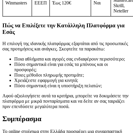
Mastercar
Winmasters
ΕΕΕΠ
Έως 120€
Ναι
Skrill,
Neteller
Πώς να Επιλέξετε την Κατάλληλη Πλατφόρμα για
Εσάς
Η επιλογή της ιδανικής πλατφόρμας εξαρτάται από τις προσωπικές
σας προτιμήσεις και ανάγκες. Σκεφτείτε τα παρακάτω:
Ποια αθλήματα και αγορές σας ενδιαφέρουν περισσότερο;
Πόσο σημαντικά είναι για εσάς τα μπόνους και οι
προσφορές;
Ποιες μέθοδοι πληρωμής προτιμάτε;
Χρειάζεστε εφαρμογή για κινητά;
Πόσο σημαντική είναι η υποστήριξη πελατών;
Αφού αξιολογήσετε αυτά τα κριτήρια, μπορείτε να δοκιμάσετε την
πλατφόρμα με μικρά πονταρίσματα και να δείτε αν σας ταιριάζει
πριν επενδύσετε μεγαλύτερα ποσά.
Συμπέρασμα
Το online στοίχημα στην Ελλάδα προσφέρει μια συναρπαστική