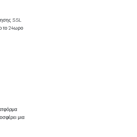
άφησης SSL
λο το 24ωρο
λατφόρμα
οσφέρει μια