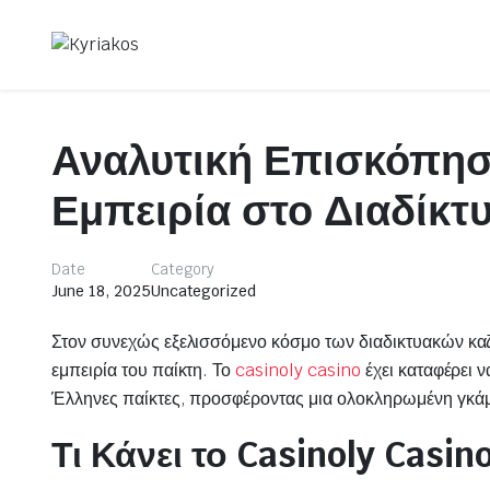
Αναλυτική Επισκόπηση
Εμπειρία στο Διαδίκτ
Date
Category
June 18, 2025
Uncategorized
Στον συνεχώς εξελισσόμενο κόσμο των διαδικτυακών κα
εμπειρία του παίκτη. Το
casinoly casino
έχει καταφέρει ν
Έλληνες παίκτες, προσφέροντας μια ολοκληρωμένη γκάμ
Τι Κάνει το Casinoly Casi