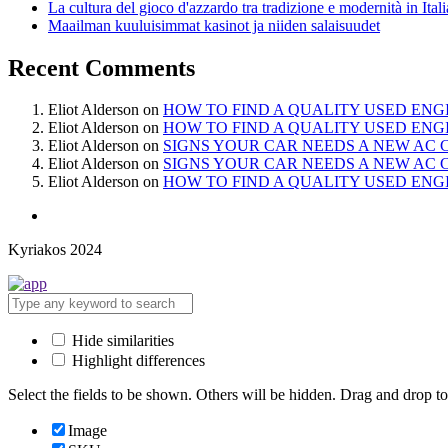
La cultura del gioco d'azzardo tra tradizione e modernità in Itali
Maailman kuuluisimmat kasinot ja niiden salaisuudet
Recent Comments
Eliot Alderson
on
HOW TO FIND A QUALITY USED ENG
Eliot Alderson
on
HOW TO FIND A QUALITY USED ENG
Eliot Alderson
on
SIGNS YOUR CAR NEEDS A NEW AC
Eliot Alderson
on
SIGNS YOUR CAR NEEDS A NEW AC
Eliot Alderson
on
HOW TO FIND A QUALITY USED ENG
Kyriakos 2024
Hide similarities
Highlight differences
Select the fields to be shown. Others will be hidden. Drag and drop to
Image